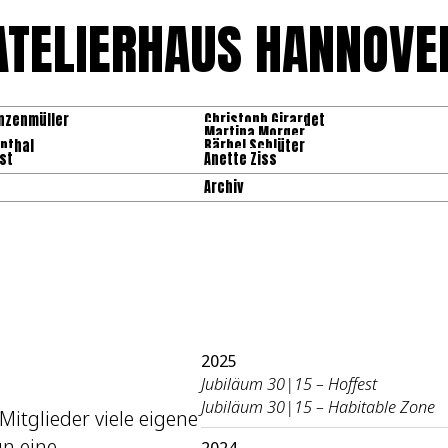
ATELIERHAUS HANNOVE
nzenmüller
Christoph Girardet
Martina Morger
nthal
Bärbel Schlüter
st
Anette Ziss
Archiv
2025
Jubiläum 30|15 – Hoffest
Jubiläum 30|15 – Habitable Zone
itglieder viele eigene
un eine
2024