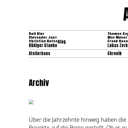
Rolf Bier
Thomas Ga
Alexander Janz
Max Meyer
Christian Retschlag
Frank Rose
Rüdiger Stanko
Lukas Zerb
Atelierhaus
Chronik
Archiv
Über die Jahrzehnte hinweg haben die M
Projekte auf die Beine gestellt. Ob es n