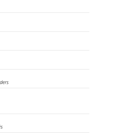
ders
is