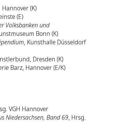
 Hannover (K)
einste (E)
der Volksbanken und
Kunstmuseum Bonn (K)
Stipendium
, Kunsthalle Düsseldorf
nstlerbund, Dresden (K)
lerie Barz, Hannover (E/K)
rsg. VGH Hannover
us Niedersachsen, Band 69
, Hrsg.