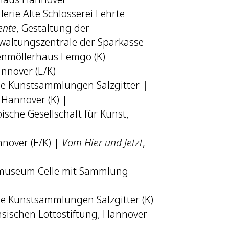
lerie Alte Schlosserei Lehrte
ente
, Gestaltung der
waltungszentrale der Sparkasse
henmöllerhaus Lemgo (K)
annover (E/K)
che Kunstsammlungen Salzgitter
|
n Hannover (K)
|
pische Gesellschaft für Kunst,
nover (E/K)
|
Vom Hier und Jetzt
,
tmuseum Celle mit Sammlung
che Kunstsammlungen Salzgitter (K)
hsischen Lottostiftung, Hannover