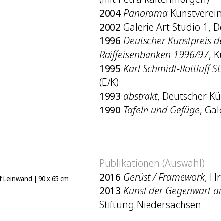
2004
Panorama
Kunstverein
2002
Galerie Art Studio 1, D
1996
Deutscher Kunstpreis 
Raiffeisenbanken 1996/97
, 
1995
Karl Schmidt-Rottluff 
(E/K)
1993
abstrakt
, Deutscher Kü
1990
Tafeln und Gefüge
, Ga
Publikationen (Auswahl)
2016
Gerüst / Framework
, H
uf Leinwand
|
90 x 65 cm
2013
Kunst der Gegenwart a
Stiftung Niedersachsen