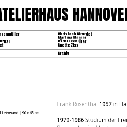
ATELIERHAUS HANNOVE
nzenmüller
Christoph Girardet
Martina Morger
nthal
Bärbel Schlüter
st
Anette Ziss
Archiv
Frank Rosenthal
1957
in Ha
uf Leinwand
|
90 x 65 cm
1979-1986
Studium der Fre