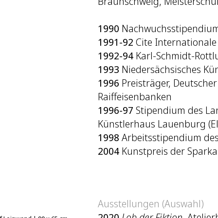
Braunschweig, Meisterschüle
1990
Nachwuchsstipendium
1991-92
Cite Internationale 
1992-94
Karl-Schmidt-Rottl
1993
Niedersächsisches Kü
1996
Preisträger, Deutsche
Raiffeisenbanken
1996-97
Stipendium des Lan
Künstlerhaus Lauenburg (E
1998
Arbeitsstipendium de
2004
Kunstpreis der Spark
Ausstellungen (Auswahl)
2020
Lob der Fiktion
, Ateli