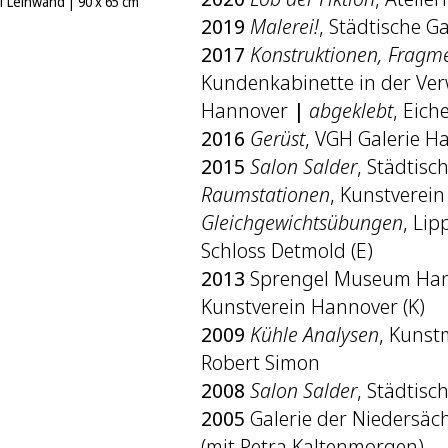
uf Leinwand
|
90 x 65 cm
2019
Malerei!
, Städtische Ga
2017
Konstruktionen, Fragm
Kundenkabinette in der Ver
Hannover
|
abgeklebt
, Eic
2016
Gerüst
, VGH Galerie H
2015
Salon Salder
, Städtis
Raumstationen
, Kunstverei
Gleichgewichtsübungen
, Lip
Schloss Detmold (E)
2013
Sprengel Museum Han
Kunstverein Hannover (K)
2009
Kühle Analysen
, Kuns
Robert Simon
2008
Salon Salder
, Städtis
2005
Galerie der Niedersäc
(mit Petra Kaltenmorgen)