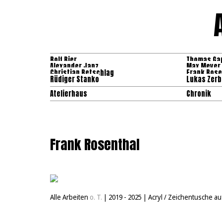
Rolf Bier
Thomas Ga
Alexander Janz
Max Meyer
Christian Retschlag
Frank Rose
Rüdiger Stanko
Lukas Zerb
Atelierhaus
Chronik
Frank Rosenthal
Alle Arbeiten
o. T.
|
2019 - 2025
|
Acryl / Zeichentusche a