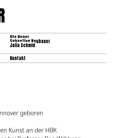
R
Ute Heuer
Sebastian Neubauer
Julia Schmid
Kontakt
nnover geboren
ien Kunst an der HBK