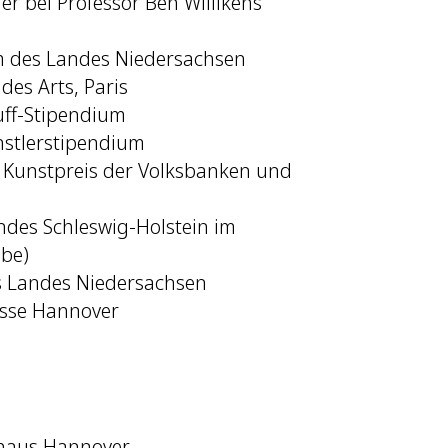
r bei Professor Ben Willikens
 des Landes Niedersachsen
des Arts, Paris
uff-Stipendium
nstlerstipendium
r Kunstpreis der Volksbanken und
des Schleswig-Holstein im
lbe)
s Landes Niedersachsen
asse Hannover
erhaus Hannover