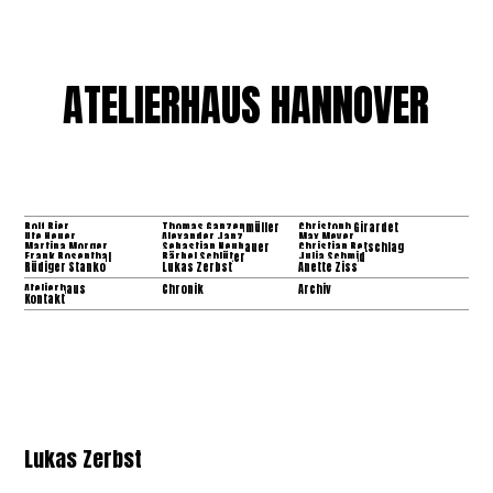
ATELIERHAUS HANNOVER
Rolf Bier
Thomas Ganzenmüller
Christoph Girardet
Ute Heuer
Alexander Janz
Max Meyer
Martina Morger
Sebastian Neubauer
Christian Retschlag
Frank Rosenthal
Bärbel Schlüter
Julia Schmid
Rüdiger Stanko
Lukas Zerbst
Anette Ziss
Atelierhaus
Chronik
Archiv
Kontakt
Lukas Zerbst