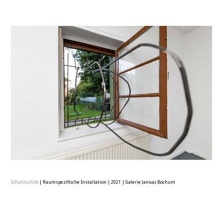
Schutzschild
|
Raumspezifische Installation
|
2021
|
Galerie Januar, Bochum