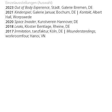
Einzelausstellungen (Auswahl)
2023
Out of Body Experience
, Städt. Galerie Bremen, DE
2021
Kinderspiel
, Galerie Januar, Bochum, DE
|
Kontakt
, Albert
Hall, Worpswede
2020
Space Invader
, Kunstverein Hannover, DE
2018
Leaks
, Kloster Bentlage, Rheine, DE
2017
Irrmitation
, tanzfaktur, Köln, DE
|
Misunderstandings
,
workroomfour, Hanoi, VN
Gruppenausstellungen (Auswahl)
2022
Beyond Code & Time
, Spazio Thetis, Venezia, IT
|
Zinnober
,
Hannover, DE
|
LichtZeitLabor
, Kunsthalle FAUST, Hannover, DE
|
Spazi Aperti
, Accademia di Romania, Roma, IT
|
Topologie –
Lasst uns essen!
, Keller III, Hannover, DE
|
Parkplatztreffen des
Kunstverein St. Pauli
, Künstlerhäuser Worspwede, DE
|
Museo
Civile d‘Arte Olevano, Olevano Romano, IT)