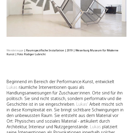
Wendetreppe
|
Raumspezifische Installation
|
2019
|
Weserburg Museum für Moderne
Kunst
|
Foto: Rüdiger Lubricht
Beginnend im Bereich der Performance-Kunst, entwickelt
Lukas
räumliche Interventionen quasi als
Handlungsanweisungen für Zuschauer:innen. Orte sind für ihn
politisch. Sie sind nicht statisch, sondern performativ und die
Geschichte ist in sie eingeschrieben.
Lukas'
Arbeit mischt sich
in diese Komplexität ein. Sie bringt sichtbare Schwingungen in
den unbewussten Raum. Sie entsteht aus dem Material vor
Ort: Physisches und soziales Material - artikuliert durch
Architektur, Interieur und Nutzgegenstände.
Lukas
platziert
seine Interventionen als Provokationen innerhalb solcher