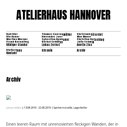
ATELIERHAUS HANNOVER
Rolf Bier
Thomas Ganzenmüller
Christoph Girardet
Ute Heuer
Alexander Janz
Max Meyer
Martina Morger
Sebastian Neubauer
Christian Retschlag
Frank Rosenthal
Bärbel Schlüter
Julia Schmid
Rüdiger Stanko
Lukas Zerbst
Anette Ziss
Atelierhaus
Chronik
Archiv
Kontakt
Archiv
camp sieben
|
13.08.2010 - 22.08.2010
|
Spichernstraße, Lagerkeller
Einen leeren Raum mit unrenovierten fleckigen Wänden, der in