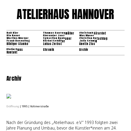
ATELIERHAUS HANNOVER
Rolf Bier
Thomas Ganzenmüller
Christoph Girardet
Ute Heuer
Alexander Janz
Max Meyer
Martina Morger
Sebastian Neubauer
Christian Retschlag
Frank Rosenthal
Bärbel Schlüter
Julia Schmid
Rüdiger Stanko
Lukas Zerbst
Anette Ziss
Atelierhaus
Chronik
Archiv
Kontakt
Archiv
Eröffnung
|
1995
|
Voltmerstraße
Nach der Gründung des „Atelierhaus .e.V.“ 1993 folgten zwei
Jahre Planung und Umbau, bevor die Künstler*innen am 24.